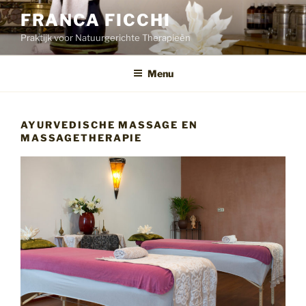
Ga
FRANCA FICCHI
naar
Praktijk voor Natuurgerichte Therapieën
de
inhoud
Menu
AYURVEDISCHE MASSAGE EN
MASSAGETHERAPIE